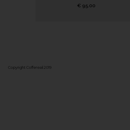
€
95.00
Copyright Coffereali 2019