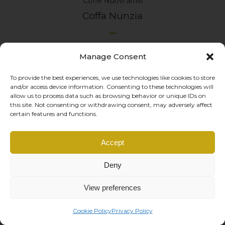
Coffe
Nuovi arrivi
Coffa Nunzia
Manage Consent
To provide the best experiences, we use technologies like cookies to store
and/or access device information. Consenting to these technologies will
allow us to process data such as browsing behavior or unique IDs on
this site. Not consenting or withdrawing consent, may adversely affect
certain features and functions.
Accept
Deny
View preferences
Cookie Policy
Privacy Policy
€
70.00