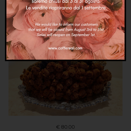
Coffe
Coffette
Mini coffe
Mini Coffa Agostina
€
80.00