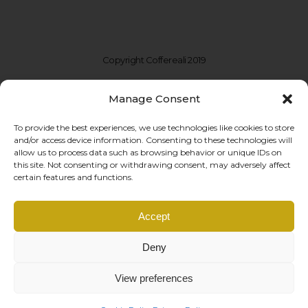
Copyright Coffereali 2019
Manage Consent
To provide the best experiences, we use technologies like cookies to store
and/or access device information. Consenting to these technologies will
allow us to process data such as browsing behavior or unique IDs on
this site. Not consenting or withdrawing consent, may adversely affect
certain features and functions.
Coffe Reali Design di Morabito G. Susanna
Accept
Via Libertà, 97 – 90143 Palermo (PA)
P.IVA: IT06781690828 |
info@coffereali.com
Deny
Privacy policy
|
Cookie policy
|
Condizioni di vendita
|
Diritto di recesso
managed by
Os2 web agency
View preferences