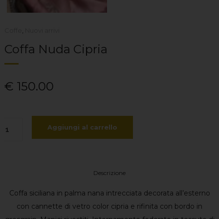
Coffe
,
Nuovi arrivi
Coffa Nuda Cipria
€
150.00
ffa
Aggiungi al carrello
uda
pria
Descrizione
antità
Coffa siciliana in palma nana intrecciata decorata all’esterno
con cannette di vetro color cipria e rifinita con bordo in