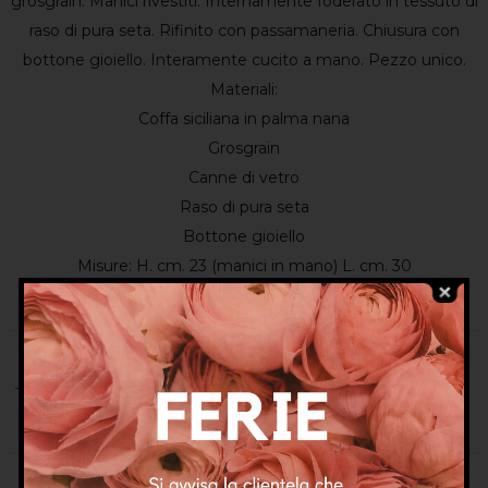
grosgrain. Manici rivestiti. Internamente foderato in tessuto di
raso di pura seta. Rifinito con passamaneria. Chiusura con
bottone gioiello. Interamente cucito a mano. Pezzo unico.
Materiali:
Coffa siciliana in palma nana
Grosgrain
Canne di vetro
Raso di pura seta
Bottone gioiello
Misure: H. cm. 23 (manici in mano) L. cm. 30
Categorie:
Coffe
,
Nuovi arrivi
Tag:
borse
,
borse gioiello
,
coffa siciliana
,
coffe siciliane
,
fashion bag
,
sicilian bag
,
sicilian basket