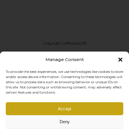
Copyright Coffereali 2019
Manage Consent
To provide the best experiences, we use technologies like cookies to store
and/or access device information. Consenting to these technologies will
allow us to process data such as browsing behavior or unique IDs on
this site. Not consenting or withdrawing consent, may adversely affect
certain features and functions.
Coffe Reali Design di Morabito G. Susanna
Accept
Via Libertà, 97 – 90143 Palermo (PA)
P.IVA: IT06781690828 |
info@coffereali.com
Deny
Privacy policy
|
Cookie policy
|
Condizioni di vendita
|
Diritto di recesso