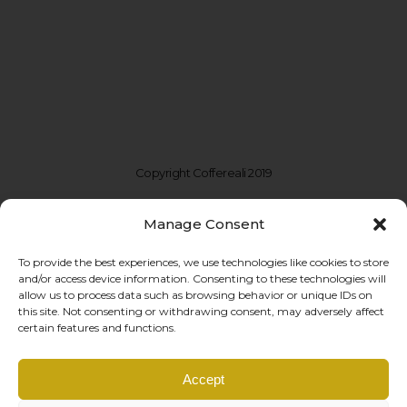
Copyright Coffereali 2019
Manage Consent
To provide the best experiences, we use technologies like cookies to store
and/or access device information. Consenting to these technologies will
allow us to process data such as browsing behavior or unique IDs on
this site. Not consenting or withdrawing consent, may adversely affect
certain features and functions.
Coffe Reali Design di Morabito G. Susanna
Accept
Via Libertà, 97 – 90143 Palermo (PA)
P.IVA: IT06781690828 |
info@coffereali.com