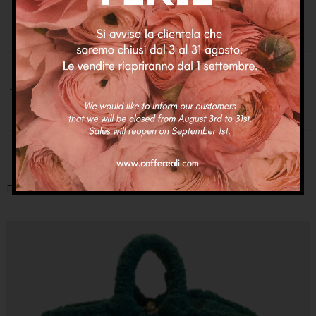
Misure: H. cm. 23 (manici in mano) L. cm. 30
Categorie:
Coffe
,
Nuovi arrivi
Tag:
borse
,
borse gioiello
,
coffa siciliana
,
coffe siciliane
,
fashion bag
,
sicilian bag
,
sicilian basket
Prodotti Correlati