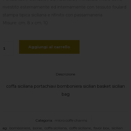
rivestito esternamente ed internamente con tessuto foulard
stampa tipica siciliana e rifinito con passamaneria
Misure: cm. 8 x cm. 10
cro
Aggiungi al carrello
ffa
petta
Descrizione
alla
coffa siciliana portachiavi bomboniera sicilian basket sicilian
antità
bag
Categoria:
micro coffe charms
Tag:
bomboniere
,
borse
,
coffa siciliana
,
coffe siciliane
,
favor box
,
sicilian