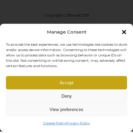
Copyright Coffereali 2019
Manage Consent
To provide the best experiences, we use technologies like cookies to store
and/or access device information. Consenting to these technologies will
allow us to process data such as browsing behavior or unique IDs on
this site. Not consenting or withdrawing consent, may adversely affect
certain features and functions.
Coffe Reali Design di Morabito G. Susanna
Accept
Via Libertà, 97 – 90143 Palermo (PA)
P.IVA: IT06781690828 |
info@coffereali.com
Deny
Privacy policy
|
Cookie policy
|
Condizioni di vendita
|
Diritto di recesso
managed by
Os2 web agency
View preferences
Cookie Policy
Privacy Policy