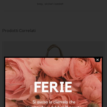
bag
,
sicilian basket
Prodotti Correlati