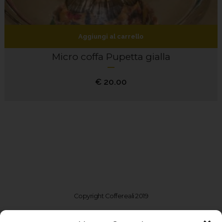
Aggiungi al carrello
Micro coffa Pupetta gialla
€
20.00
Copyright Coffereali 2019