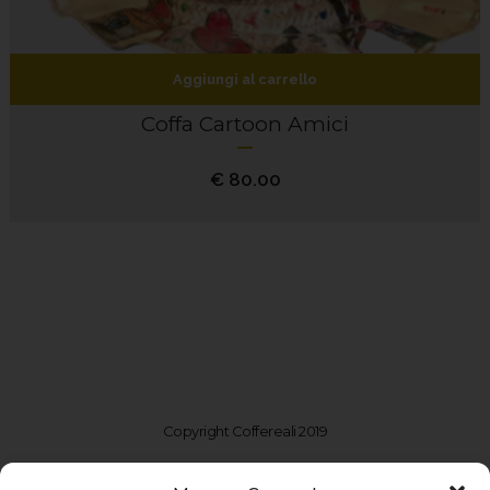
Aggiungi al carrello
Coffa Cartoon Amici
€
80.00
Copyright Coffereali 2019