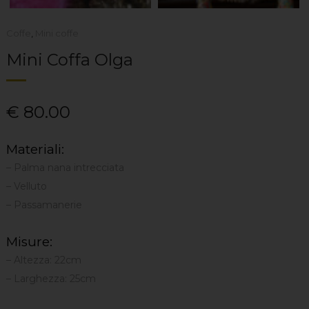
Coffe
,
Mini coffe
Mini Coffa Olga
€
80.00
Materiali:
– Palma nana intrecciata
– Velluto
– Passamanerie
Misure:
– Altezza: 22cm
– Larghezza: 25cm