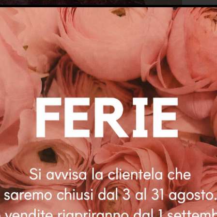
Descrizione
 palma nana intrecciata, molto luminosa, rivestita internamente 
glitterato rosso fuoco. Rifinito con passamaneria. Chiusura con 
Taglia medio-piccola
e
,
Coffette
Tag:
borse
,
borse con manici
,
borse gioiello
,
coffa siciliana
,
co