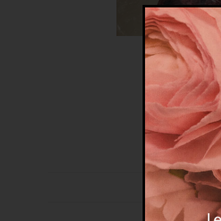
Coffa siciliana in
morbido tessuto 
Categorie:
Coff