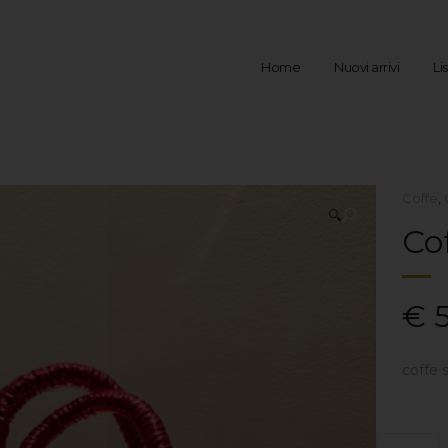
Home
Nuovi arrivi
Li
Coffe
,
🔍
Co
€
5
coffe s