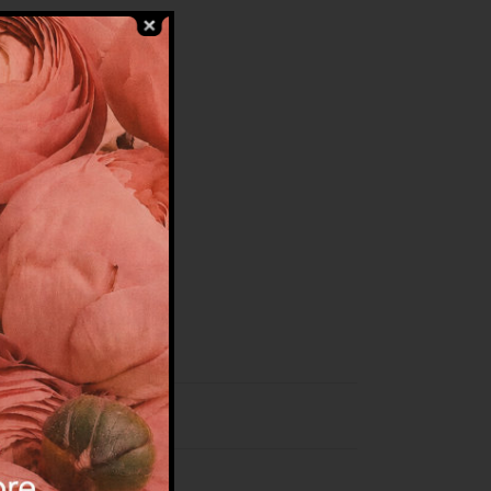
ed esternamente con
bottone gioiello.
ffe siciliane