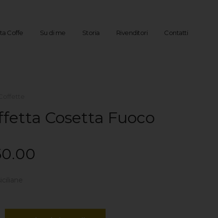
sta Coffe
Su di me
Storia
Rivenditori
Contatti
Coffette
ffetta Cosetta Fuoco
0.00
iciliane