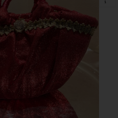
Coffetta
Cosetta
Fuoco
quantità